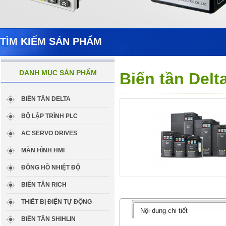
TÌM KIẾM SẢN PHẨM
DANH MỤC SẢN PHẨM
Biến tần Del
BIẾN TẦN DELTA
BỘ LẬP TRÌNH PLC
AC SERVO DRIVES
MÀN HÌNH HMI
ĐỒNG HỒ NHIỆT ĐỘ
BIẾN TẦN RICH
THIẾT BỊ ĐIỆN TỰ ĐỘNG
Nội dung chi tiết
BIẾN TẦN SHIHLIN