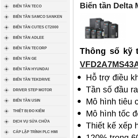
Biến tần Delta
BIẾN TẦN TECO
BIẾN TẦN SAMCO SANKEN
BIẾN TẦN CUTES CT2000
BIẾN TẦN ADLEE
BIẾN TẦN TECORP
Thông số kỹ 
BIẾN TẦN GE
VFD2A7MS43
BIẾN TẦN HYUNDAI
Hỗ trợ điều 
BIẾN TẦN TEKDRIVE
Tần số đầu ra
DRIVER STEP MOTOR
Mô hình tiêu 
BIẾN TẦN USIN
THIẾT BỊ ĐO KIỂM
Mô hình tốc đ
DỊCH VỤ SỬA CHỮA
Thiết kế xếp 
CÁP LẬP TRÌNH PLC HMI
120% trong 60