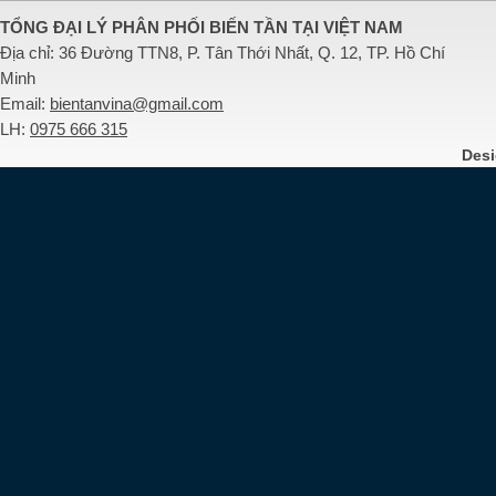
TỔNG ĐẠI LÝ PHÂN PHỐI BIẾN TẦN TẠI VIỆT NAM
Địa chỉ: 36 Đường TTN8, P. Tân Thới Nhất, Q. 12, TP. Hồ Chí
Minh
Email:
bientanvina@gmail.com
LH:
0975 666 315
Des