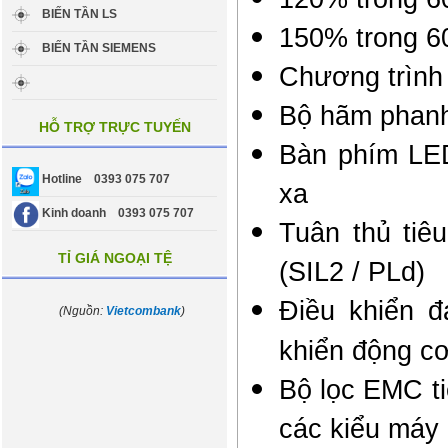
BIẾN TẦN LS
150% trong 60
BIẾN TẦN SIEMENS
Chương trình
Bộ hãm phanh 
HỖ TRỢ TRỰC TUYẾN
Bàn phím LED
Hotline 0393 075 707
xa
Kinh doanh 0393 075 707
Tuân thủ tiê
TỈ GIÁ NGOẠI TỆ
(SIL2 / PLd)
Điều khiển 
(Nguồn:
Vietcombank
)
khiển động c
Bộ lọc EMC ti
các kiểu máy